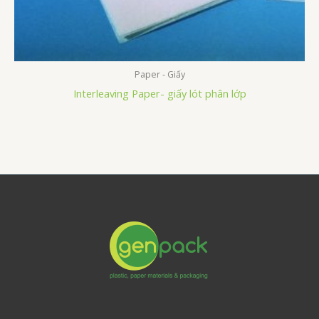
Paper - Giấy
Interleaving Paper- giấy lót phân lớp