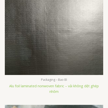
Packaging – Bao Bì
Alu foil laminated nonwoven fabric – vải không dệt ghép
nhôm