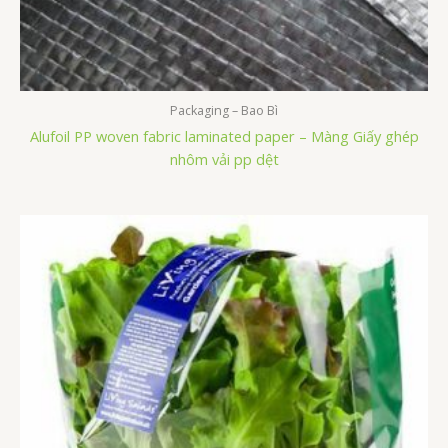
Packaging – Bao Bì
Alufoil PP woven fabric laminated paper – Màng Giấy ghép
nhôm vải pp dệt