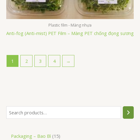
Plastic film - Màng nhựa
Anti-fog (Anti-mist) PET Film – Màng PET chống đọng sương
1
2
3
4
→
Packaging – Bao Bì
15