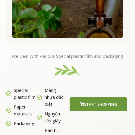
We Deal With Various Special plastic film and packaging
Special
Màng
plastic film
nhựa đặc
biệt
START SHOPPING
Paper
materails
Nguyên
liệu giấy
Packaging
Bao bì,