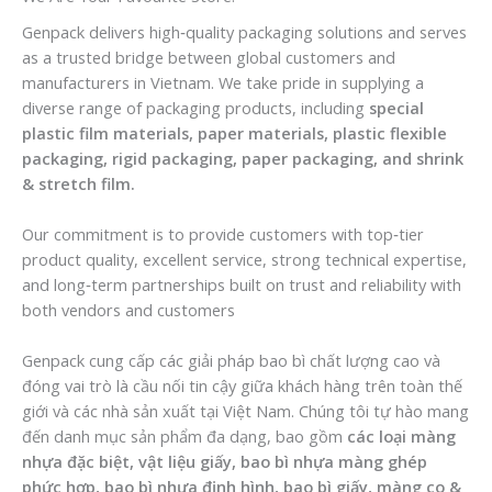
Genpack delivers high‑quality packaging solutions and serves
as a trusted bridge between global customers and
manufacturers in Vietnam. We take pride in supplying a
diverse range of packaging products, including
special
plastic film materials, paper materials, plastic flexible
packaging, rigid packaging, paper packaging, and shrink
& stretch film.
Our commitment is to provide customers with top‑tier
product quality, excellent service, strong technical expertise,
and long‑term partnerships built on trust and reliability with
both vendors and customers
Genpack cung cấp các giải pháp bao bì chất lượng cao và
đóng vai trò là cầu nối tin cậy giữa khách hàng trên toàn thế
giới và các nhà sản xuất tại Việt Nam. Chúng tôi tự hào mang
đến danh mục sản phẩm đa dạng, bao gồm
các loại màng
nhựa đặc biệt, vật liệu giấy, bao bì nhựa màng ghép
phức hợp, bao bì nhựa định hình, bao bì giấy, màng co &