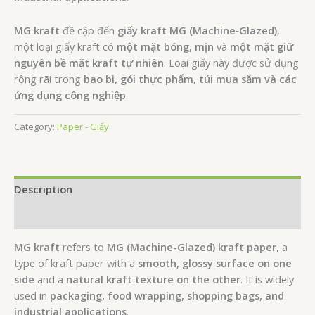
MG kraft
đề cập đến
giấy kraft MG (Machine‑Glazed)
,
một loại giấy kraft có
một mặt bóng, mịn
và
một mặt giữ
nguyên bề mặt kraft tự nhiên
. Loại giấy này được sử dụng
rộng rãi trong
bao bì, gói thực phẩm, túi mua sắm và các
ứng dụng công nghiệp
.
Category:
Paper - Giấy
Description
Reviews (0)
MG kraft
refers to
MG (Machine-Glazed) kraft paper
, a
type of kraft paper with a
smooth, glossy surface on one
side
and a
natural kraft texture on the other
. It is widely
used in
packaging, food wrapping, shopping bags, and
industrial applications
.