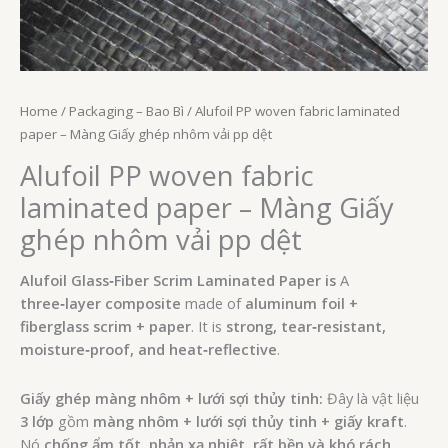
Home
/
Packaging – Bao Bì
/ Alufoil PP woven fabric laminated
paper – Màng Giấy ghép nhôm vải pp dệt
Alufoil PP woven fabric
laminated paper – Màng Giấy
ghép nhôm vải pp dệt
Alufoil Glass‑Fiber Scrim Laminated Paper is
A
three‑layer composite
made of
aluminum foil +
fiberglass scrim + paper
. It is
strong, tear‑resistant,
moisture‑proof, and heat‑reflective
.
Giấy ghép màng nhôm + lưới sợi thủy tinh:
Đây là vật liệu
3 lớp
gồm
màng nhôm + lưới sợi thủy tinh + giấy kraft
.
Nó
chống ẩm tốt, phản xạ nhiệt, rất bền và khó rách
.