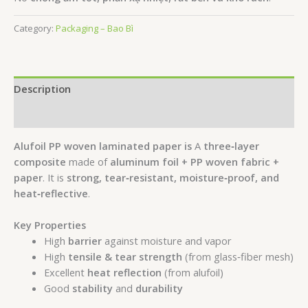
Category:
Packaging – Bao Bì
Description
Reviews (0)
Alufoil PP woven laminated paper is
A
three‑layer
composite
made of
aluminum foil + PP woven fabric +
paper
. It is
strong, tear‑resistant, moisture‑proof, and
heat‑reflective
.
Key Properties
High
barrier
against moisture and vapor
High
tensile & tear strength
(from glass‑fiber mesh)
Excellent
heat reflection
(from alufoil)
Good
stability
and
durability