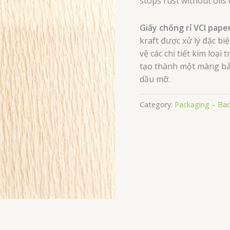
stops rust without oils
Giấy chống rỉ VCI pape
kraft được xử lý đặc bi
vệ các chi tiết kim loại
tạo thành một màng bảo
dầu mỡ.
Category:
Packaging – Bao