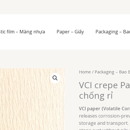
stic film – Màng nhựa
Paper – Giấy
Packaging – Ba
Home
/
Packaging – Bao B
VCI crepe P
chống rỉ
VCI paper (Volatile Cor
releases corrosion‑pre
storage and transport. 