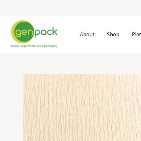
Skip
to
content
About
Shop
Pla