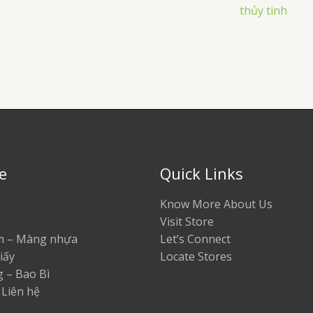
thủy tinh
e
Quick Links
Know More About Us
Visit Store
ilm – Màng nhựa
Let’s Connect
iấy
Locate Stores
 – Bao Bì
 Liên hệ