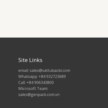
Site Links
email: sales@vattubaobi.com
Whatsapp: +84 932723689
Call: +84 906343800
Microsoft Team:
sales@genpack.com.vn