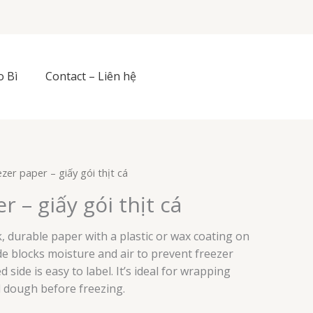
o Bì
Contact – Liên hệ
zer paper – giấy gói thịt cá
r – giấy gói thịt cá
k, durable paper with a plastic or wax coating on
de blocks moisture and air to prevent freezer
 side is easy to label. It’s ideal for wrapping
d dough before freezing.