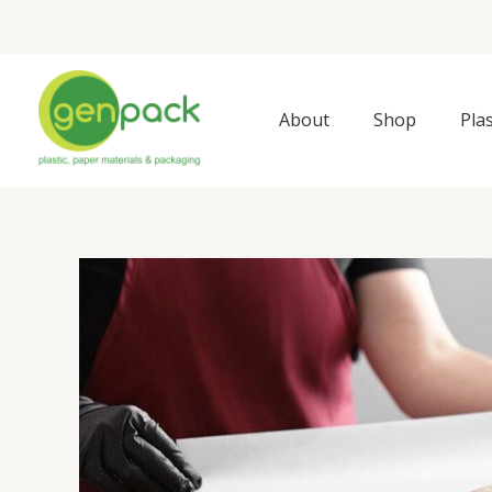
Skip
to
content
About
Shop
Pla