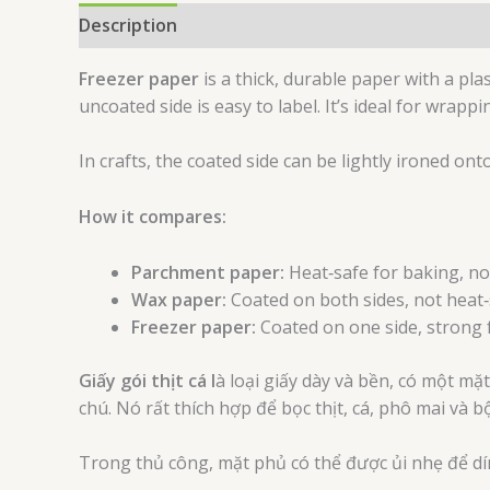
Description
Reviews (0)
Freezer paper
is a thick, durable paper with a pla
uncoated side is easy to label. It’s ideal for wrap
In crafts, the coated side can be lightly ironed onto
How it compares:
Parchment paper:
Heat‑safe for baking, not
Wax paper:
Coated on both sides, not heat‑
Freezer paper:
Coated on one side, strong f
Giấy gói thịt cá l
à loại giấy dày và bền, có một m
chú. Nó rất thích hợp để bọc thịt, cá, phô mai và b
Trong thủ công, mặt phủ có thể được ủi nhẹ để dín