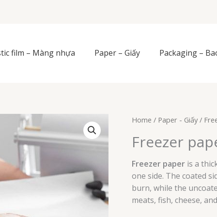
stic film – Màng nhựa
Paper – Giấy
Packaging – Ba
Home
/
Paper - Giấy
/ Free
Freezer pape
Freezer paper
is a thic
one side. The coated si
burn, while the uncoated
meats, fish, cheese, an