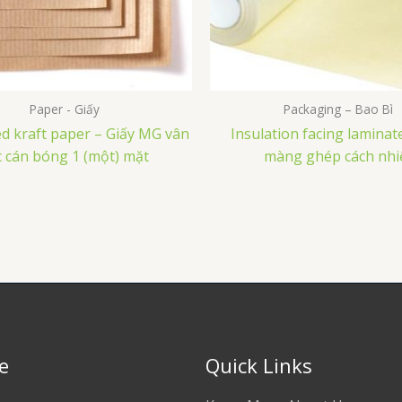
Paper - Giấy
Packaging – Bao Bì
d kraft paper – Giấy MG vân
Insulation facing laminate
c cán bóng 1 (một) mặt
màng ghép cách nhi
e
Quick Links