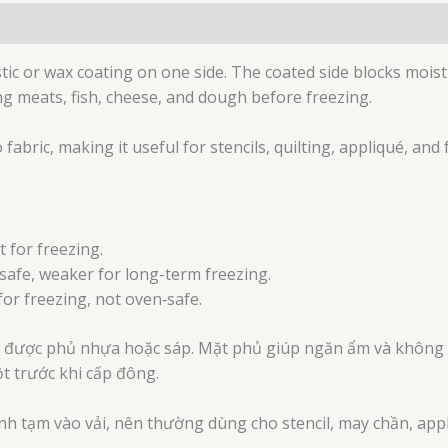
stic or wax coating on one side. The coated side blocks mois
ping meats, fish, cheese, and dough before freezing.
 fabric, making it useful for stencils, quilting, appliqué, and 
 for freezing.
safe, weaker for long-term freezing.
or freezing, not oven‑safe.
ặt được phủ nhựa hoặc sáp. Mặt phủ giúp ngăn ẩm và không 
ột trước khi cấp đông.
h tạm vào vải, nên thường dùng cho stencil, may chần, appli