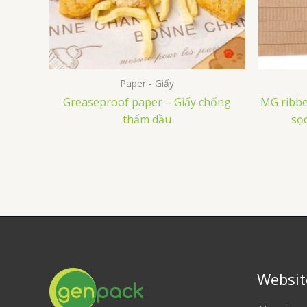
Paper - Giấy
Greaseproof paper – Giấy chống
MG ribbe
thấm dầu
sọ
Websit