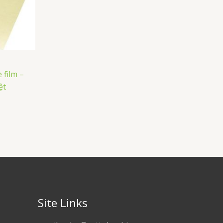
 film –
ệt
Site Links