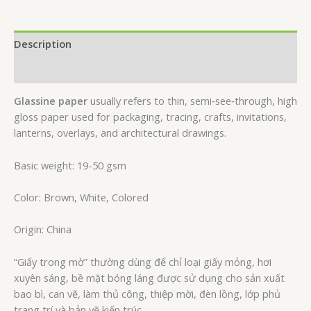
Description
Reviews (0)
Glassine paper
usually refers to thin, semi‑see‑through, high
gloss paper used for packaging, tracing, crafts, invitations,
lanterns, overlays, and architectural drawings.
Basic weight: 19-50 gsm
Color: Brown, White, Colored
Origin: China
“Giấy trong mờ” thường dùng để chỉ loại giấy mỏng, hơi
xuyên sáng, bề mặt bóng láng được sử dụng cho sản xuất
bao bì, can vẽ, làm thủ công, thiệp mời, đèn lồng, lớp phủ
trang trí và bản vẽ kiến trúc.