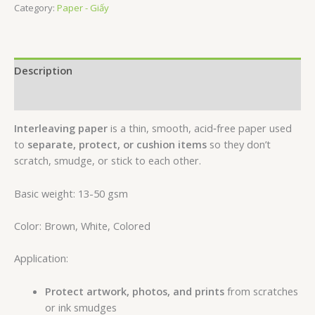
Category:
Paper - Giấy
Description
Reviews (0)
Interleaving paper
is a thin, smooth, acid‑free paper used
to
separate, protect, or cushion items
so they don’t
scratch, smudge, or stick to each other.
Basic weight: 13-50 gsm
Color: Brown, White, Colored
Application:
Protect artwork, photos, and prints
from scratches
or ink smudges