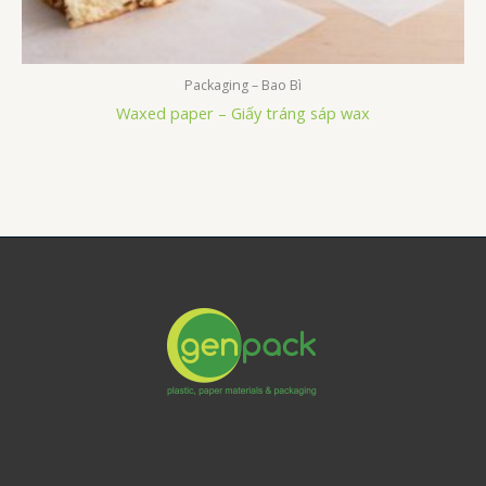
Packaging – Bao Bì
Waxed paper – Giấy tráng sáp wax